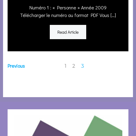
Numéro 1 : « Personne » Année 2009
Télécharger le numéro au format PDF Vous […]
Read Article
Posts
Posts
Page
Page
Previous
Page
1
2
3
navigation
navigation