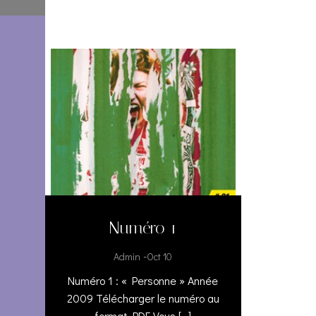
Numéro 1
-
Admin
Oct 10
Numéro 1 : « Personne » Année
2009 Télécharger le numéro au
format PDF Vous […]