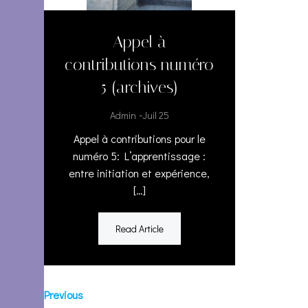
Appel à
contributions numéro
5 (archives)
-
Admin
Juil 25
Appel à contributions pour le
numéro 5: L’apprentissage :
entre initiation et expérience,
[…]
Read Article
Posts
Posts
Previous