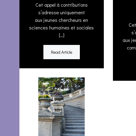
Cet appel à contributions
s’adresse uniquement
aux jeunes chercheurs en
Cet
sciences humaines et sociales
s
[…]
aux j
comm
Read Article