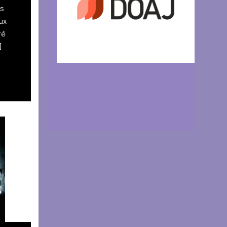
ns
ux
té
]