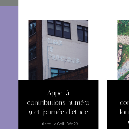
Appel à
contributions numéro
co
9 et journée d’étude
Jou
-
Juliette Le Gall
Déc 29