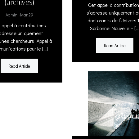
(archives)
Cet appel à contributio
s’adresse uniquement a
-
Admin
Mar 29
doctorants de l’Universi
 appel à contributions
Sorbonne Nouvelle – […
’adresse uniquement
eunes chercheurs Appel à
Read Article
unications pour le […]
Read Article