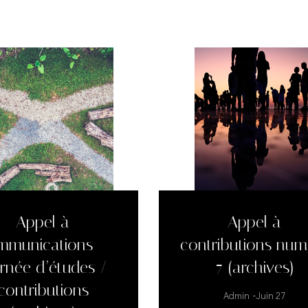
Appel à
Appel à
mmunications –
contributions num
rnée d’études /
7 (archives)
contributions
-
Admin
Juin 27