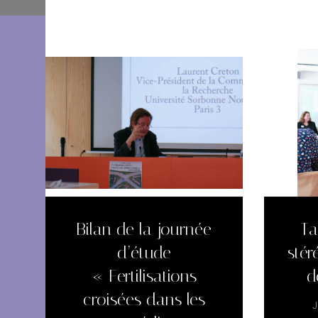
Bilan de la journée
Ta
d’étude
stér
« Fertilisations
d
croisées dans les
J