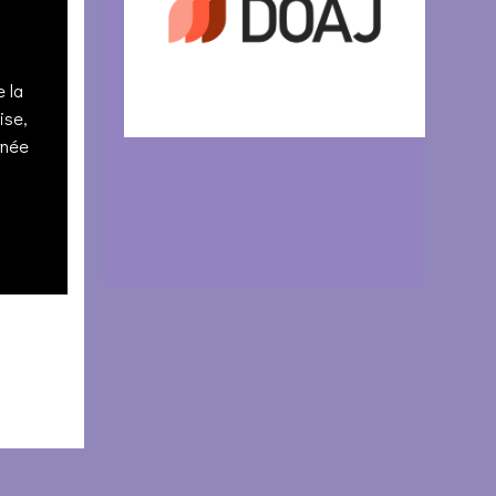
 la
ise,
urnée