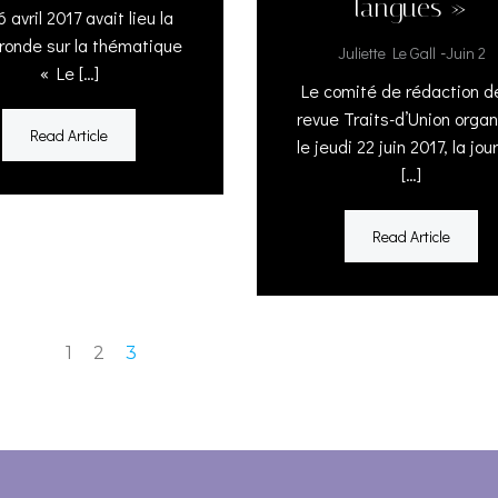
langues »
6 avril 2017 avait lieu la
 ronde sur la thématique
-
Juliette Le Gall
Juin 2
« Le […]
Le comité de rédaction de
revue Traits-d’Union organ
Read Article
le jeudi 22 juin 2017, la jo
[…]
Read Article
Page
Page
Page
1
2
3