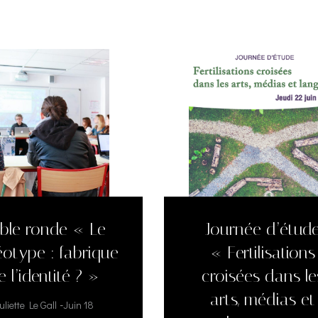
ble ronde « Le
Journée d’étud
éotype : fabrique
« Fertilisations
e l’identité ? »
croisées dans le
arts, médias et
-
uliette Le Gall
Juin 18