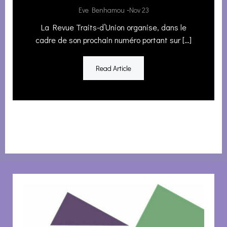
-
Eve Benhamou
Nov 23
La Revue Traits-d’Union organise, dans le
cadre de son prochain numéro portant sur […]
Read Article