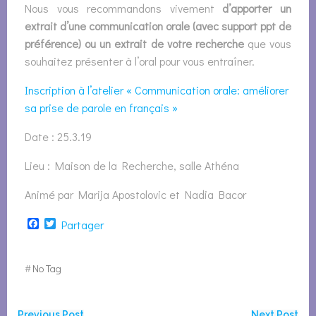
Nous vous recommandons vivement
d’apporter un
extrait d’une communication orale (avec support ppt de
préférence) ou un extrait de votre recherche
que vous
souhaitez présenter à l’oral pour vous entraîner.
Inscription à l’atelier « Communication orale: améliorer
sa prise de parole en français »
Date : 25.3.19
Lieu : Maison de la Recherche, salle Athéna
Animé par
Marija Apostolovic et Nadia Bacor
Facebook
Twitter
Partager
#
No Tag
Previous Post
Next Post