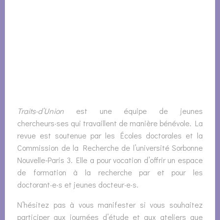
Il est important de relire ensuite la maquette
pour éliminer les dernières coquilles, puis de la
renvoyer une fois encore à la maquettiste qui
finalisera l’ouvrage.
Le numéro est alors prêt à être publié sur le site
internet de la revue.
Vous pouvez également l’archiver sur HAL, ou
encore le faire imprimer.
Traits-d’Union
est une équipe de jeunes
chercheurs·ses qui travaillent de manière bénévole. La
revue est soutenue par les Écoles doctorales et la
Commission de la Recherche de l’université Sorbonne
Nouvelle-Paris 3. Elle a pour vocation d’offrir un espace
de formation à la recherche par et pour les
doctorant·e·s et jeunes docteur·e·s.
N’hésitez pas à vous manifester si vous souhaitez
participer aux journées d’étude et aux ateliers que