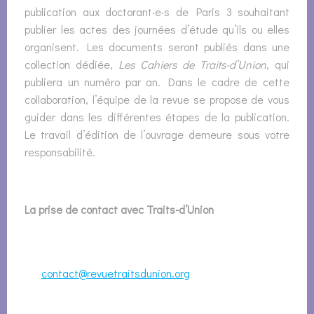
publication aux doctorant·e·s de Paris 3 souhaitant
publier les actes des journées d’étude qu’ils ou elles
organisent. Les documents seront publiés dans une
collection dédiée,
Les Cahiers de Traits-d’Union
, qui
publiera un numéro par an. Dans le cadre de cette
collaboration, l’équipe de la revue se propose de vous
guider dans les différentes étapes de la publication.
Le travail d’édition de l’ouvrage demeure sous votre
responsabilité.
La prise de contact avec Traits-d’Union
Remplissez le formulaire de demande de
publication et transmettez-le à l’adresse
contact@revuetraitsdunion.org
avant le
1
février 2020 et le 1 juin 2020.
L’équipe Traits-d’Union retiendra une demande