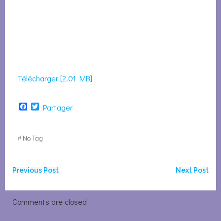
Télécharger [2.01 MB]
Facebook
Twitter
Partager
#
No Tag
Navigation
Navigation
Previous Post
Next Post
de
de
Comments are closed