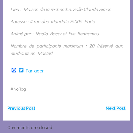
Lieu : Maison de la recherche, Salle Claude Simon
Adresse : 4 rue des Irlandais 75005 Paris
Animé par : Nadia Bacor et Eve Benhamou
Nombre de participants maximum : 20 (réservé aux
étudiants en Master)
Facebook
Twitter
Partager
#
No Tag
Navigation
Navigation
Previous Post
Next Post
de
de
Comments are closed