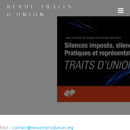
Aller
REVUE TRAITS
au
D'UNION
contenu
Mail :
contact@revuetraitsdunion.org