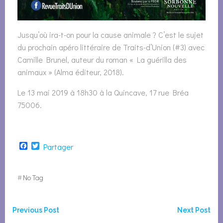
Jusqu’où ira-t-on pour la cause animale ? C’est le sujet
du prochain apéro littéraire de Traits-d’Union (#3) avec
Camille Brunel, auteur du roman « La guérilla des
animaux » (Alma éditeur, 2018).
Le 13 mai 2019 à 18h30 à la Quincave, 17 rue Bréa
75006.
Facebook
Twitter
Partager
#
No Tag
Navigation
Navigation
Previous Post
Next Post