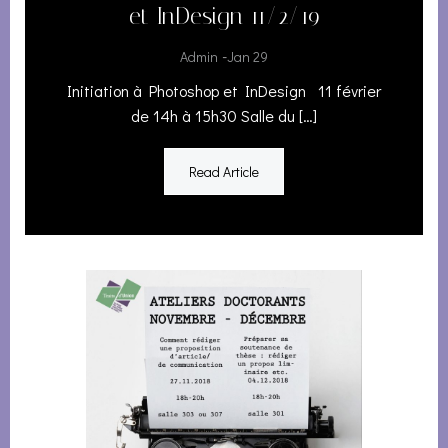
et InDesign 11/2/19
-
Admin
Jan 29
Initiation à Photoshop et InDesign 11 février
de 14h à 15h30 Salle du […]
Read Article