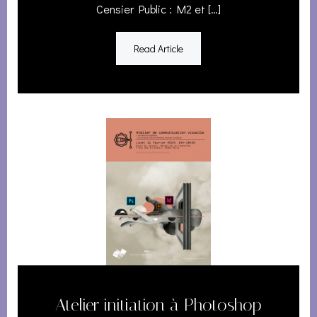
Censier Public : M2 et […]
Read Article
Atelier initiation à Photoshop