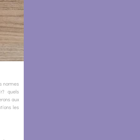
es normes
r? quels
erons aux
tions les