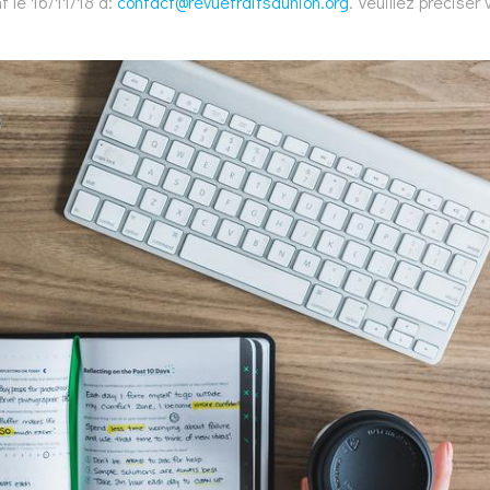
t le 16/11/18 à:
contact@revuetraitsdunion.org
. Veuillez préciser 