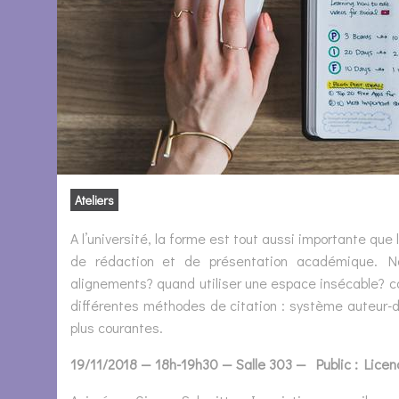
Ateliers
A l’université, la forme est tout aussi importante que
de rédaction et de présentation académique. Nou
alignements? quand utiliser une espace insécable? co
différentes méthodes de citation : système auteur-d
plus courantes.
19/11/2018 — 18h-19h30 — Salle 303 — Public : Lice