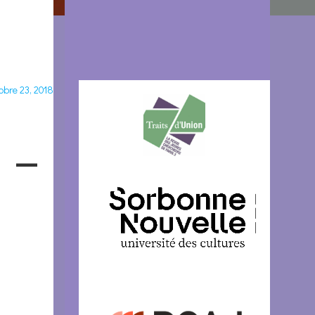
obre 23, 2018
 –
: