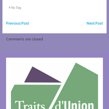
#
No Tag
Navigation
Navigation
Previous Post
Next Post
de
de
Comments are closed
l’article
l’article