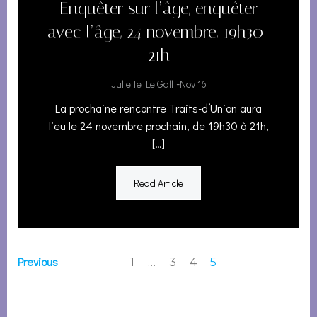
Enquêter sur l’âge, enquêter
avec l’âge, 24 novembre, 19h30-
21h
-
Juliette Le Gall
Nov 16
La prochaine rencontre Traits-d’Union aura
lieu le 24 novembre prochain, de 19h30 à 21h,
[…]
Read Article
Posts
Posts
Page
Page
Page
Previous
Page
1
…
3
4
5
navigation
navigation