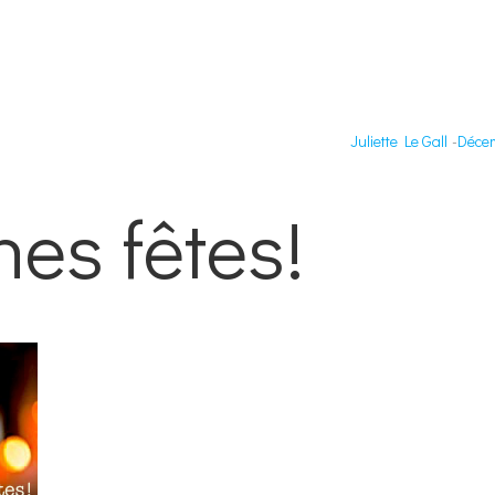
Juliette Le Gall
-
Décem
es fêtes!