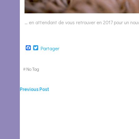
… en attendant de vous retrouver en 2017 pour un no
Facebook
Twitter
Partager
#
No Tag
Navigation
Previous Post
de
l’article