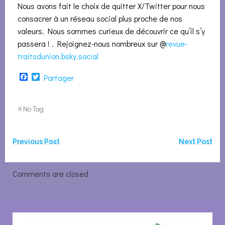
Nous avons fait le choix de quitter X/Twitter pour nous
consacrer à un réseau social plus proche de nos
valeurs. Nous sommes curieux de découvrir ce qu’il s’y
passera ! . Rejoignez-nous nombreux sur @
revue-
traitsdunion.bsky.social
Facebook
Twitter
Partager
#
No Tag
Navigation
Navigation
Previous Post
Next Post
de
de
Comments are closed
l’article
l’article