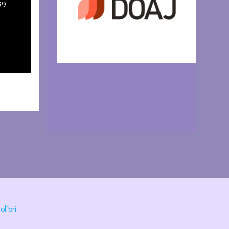
99
olibri