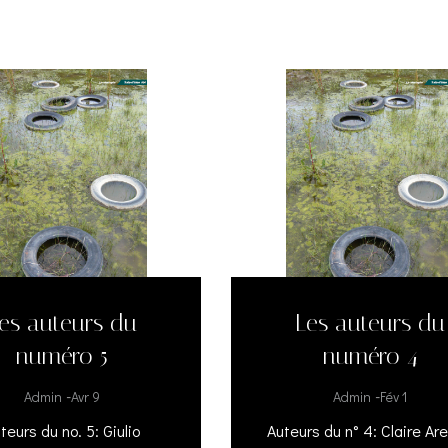
es auteurs du
Les auteurs du
numéro 5
numéro 4
-
-
Admin
Avr 9
Admin
Fév 1
teurs du no. 5: Giulio
Auteurs du n° 4: Claire Ar