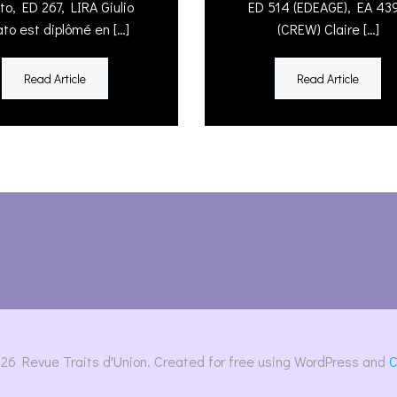
to, ED 267, LIRA Giulio
ED 514 (EDEAGE), EA 43
to est diplômé en […]
(CREW) Claire […]
Read Article
Read Article
26 Revue Traits d'Union. Created for free using WordPress and
C