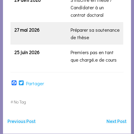
Candidater à un
contrat doctoral
27 mai
2026
Préparer sa soutenance
de thèse
25 juin
2026
Premiers pas en tant
que chargé.e de cours
Facebook
Twitter
Partager
#
No Tag
Navigation
Navigation
Previous Post
Next Post