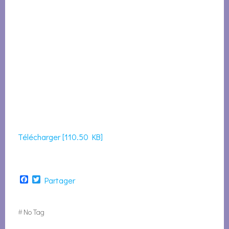
Télécharger [110.50 KB]
Facebook
Twitter
Partager
#
No Tag