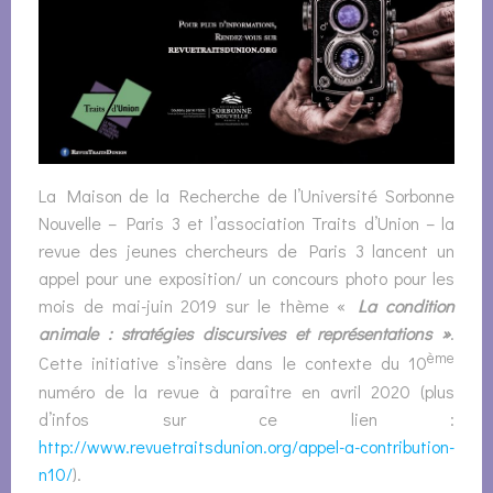
La Maison de la Recherche de l’Université Sorbonne
Nouvelle – Paris 3 et l’association Traits d’Union – la
revue des jeunes chercheurs de Paris 3 lancent un
appel pour une exposition/ un concours photo pour les
mois de mai-juin 2019 sur le thème «
La condition
animale : stratégies discursives et représentations »
.
ème
Cette initiative s’insère dans le contexte du 10
numéro de la revue à paraître en avril 2020 (plus
d’infos sur ce lien :
http://www.revuetraitsdunion.org/appel-a-contribution-
n10/
).