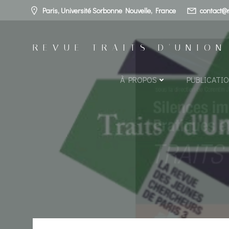
Aller
Paris, Université Sorbonne Nouvelle, France
contact@r
au
contenu
REVUE TRAITS D'UNION
À PROPOS
PUBLICATI