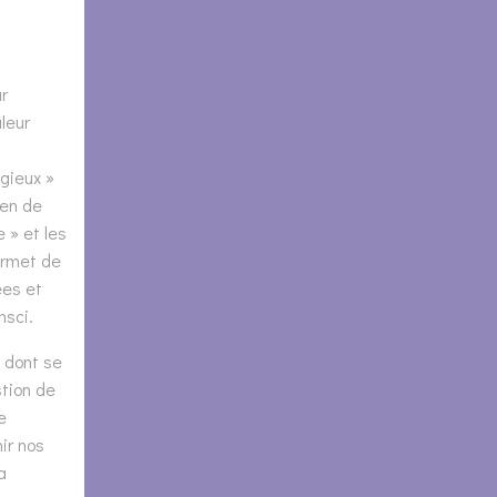
ar
aleur
igieux »
yen de
 » et les
ermet de
ées et
msci.
e dont se
stion de
e
ir nos
a