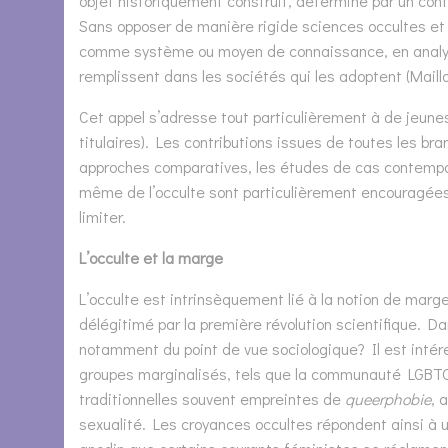
objet historiquement construit, déterminé par un contex
Sans opposer de manière rigide sciences occultes et sc
comme système ou moyen de connaissance, en analysan
remplissent dans les sociétés qui les adoptent (Maill
Cet appel s’adresse tout particulièrement à de jeun
titulaires). Les contributions issues de toutes les b
approches comparatives, les études de cas contemporai
même de l’occulte sont particulièrement encouragées. 
limiter.
L’occulte et la marge
L’occulte est intrinsèquement lié à la notion de marge 
délégitimé par la première révolution scientifique. D
notamment du point de vue sociologique? Il est intére
groupes marginalisés, tels que la communauté LGBTQI
traditionnelles souvent empreintes de
queerphobie
, 
sexualité. Les croyances occultes répondent ainsi à u