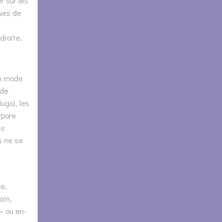
r sur les
ques de
droite.
un mode
 de
ugo), les
rpore
ns
s ne se
e,
ain,
– ou en-