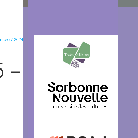
mbre 7, 2024
5 –