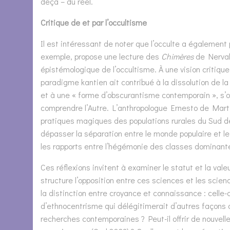
deçà – du réel.
Critique de et par l’occultisme
Il est intéressant de noter que l’occulte a également
exemple, propose une lecture des
Chimères
de Nerval 
épistémologique de l’occultisme. À une vision critiqu
paradigme kantien ait contribué à la dissolution de la 
et à une « forme d’obscurantisme contemporain », s’o
comprendre l’Autre. L’anthropologue Ernesto de Marti
pratiques magiques des populations rurales du Sud de
dépasser la séparation entre le monde populaire et l
les rapports entre l’hégémonie des classes dominante
Ces réflexions invitent à examiner le statut et la va
structure l’opposition entre ces sciences et les scie
la distinction entre croyance et connaissance : celle
d’ethnocentrisme qui délégitimerait d’autres façons d
recherches contemporaines ? Peut-il offrir de nouvell