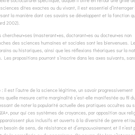
te socioculturel spécifique, auquel il offre en retour une grille de
iences dites exactes ou du vivant, il est essentiel d’interroger 
t la manière dont ces savoirs se développent et la fonction qu’
ard 2002).
es chercheur•ses (masterant•es, doctorant•es ou docteur•es non
ranches des sciences humaines et sociales sont les bienvenues. L
ns ou historiques, ainsi que les réflexions théoriques sur la na
Les propositions pourront s’inscrire dans les axes suivants, sans
: il est l’autre de la science légitime, un savoir progressivement
ans quelle mesure cette marginalité s’est-elle manifestée au fil d
ssant de noter la popularité actuelle des pratiques occultes au 
A+, pour qui ces systèmes de croyances, par opposition aux reli
apparaissent plus inclusifs et ouverts à la diversité de genre et/o
n besoin de sens, de résistance et d’
empouvoirement
, et il n’est