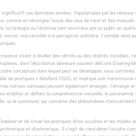
 significatif ces dernières années. Popularisées par les réseaux
e, comme en témoigne l’essor des jeux de tarot et des manuels
e, la tarologie ou l’alchimie sont revisitées par un public en quêt
é, secret, inaccessible à la perception ordinaire, il semble alors p
atiques.
oyance visant à révéler des vérités ou des réalités invisibles, to
complexes, dont l’élucidation demeure souvent délicate (Doering-M
le cadre conceptuel dans lequel peut se développer, sous certaines
ble de pratiques » (Maillard 2002), et implique une transmission
’autres notions connexes peuvent également émerger : l’étrange et 
es établies et défiant la compréhension naturelle, le paranormal,
le, ou le surnaturel, qui concerne des phénomènes transcendant l
explorer et de situer les pratiques dites occultes et les modes 
synchronique et diachronique. Il s’agit de considérer l’occulte co