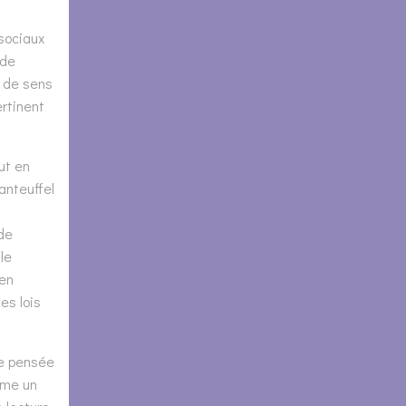
 sociaux
 de
e de sens
ertinent
ut en
anteuffel
 de
le
 en
es lois
de pensée
mme un