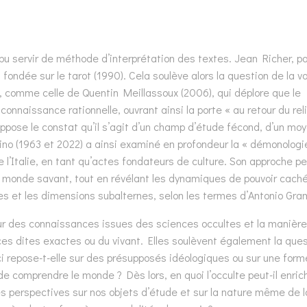
 pu servir de méthode d’interprétation des textes. Jean Richer, p
fondée sur le tarot (1990). Cela soulève alors la question de la v
e, comme celle de Quentin Meillassoux (2006), qui déplore que le
connaissance rationnelle, ouvrant ainsi la porte « au retour du rel
ppose le constat qu’il s’agit d’un champ d’étude fécond, d’un mo
no (1963 et 2022) a ainsi examiné en profondeur la « démonologie
 l’Italie, en tant qu’actes fondateurs de culture. Son approche p
e monde savant, tout en révélant les dynamiques de pouvoir cach
s et les dimensions subalternes, selon les termes d’Antonio Gra
leur des connaissances issues des sciences occultes et la manièr
nces dites exactes ou du vivant. Elles soulèvent également la que
-ci repose-t-elle sur des présupposés idéologiques ou sur une form
e comprendre le monde ? Dès lors, en quoi l’occulte peut-il enrich
es perspectives sur nos objets d’étude et sur la nature même de l