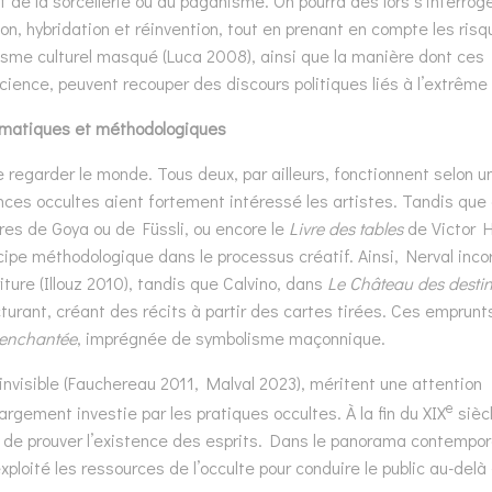
de la sorcellerie ou du paganisme. On pourra dès lors s’interroge
tion, hybridation et réinvention, tout en prenant en compte les ris
isme culturel masqué (Luca 2008), ainsi que la manière dont ces
cience, peuvent recouper des discours politiques liés à l’extrême 
hématiques et méthodologiques
e regarder le monde. Tous deux, par ailleurs, fonctionnent selon 
nces occultes aient fortement intéressé les artistes. Tandis que
res de Goya ou de Füssli, ou encore le
Livre des tables
de Victor H
ipe méthodologique dans le processus créatif. Ainsi, Nerval inco
ure (Illouz 2010), tandis que Calvino, dans
Le Château des desti
ucturant, créant des récits à partir des cartes tirées. Ces emprunt
 enchantée
, imprégnée de symbolisme maçonnique.
’invisible (Fauchereau 2011, Malval 2023), méritent une attention
e
largement investie par les pratiques occultes. À la fin du XIX
siècl
 de prouver l’existence des esprits. Dans le panorama contempor
oité les ressources de l’occulte pour conduire le public au-delà 