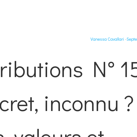
Vanessa Cavallari
-
Septe
ributions N° 1
cret, inconnu ?
, valeurs et