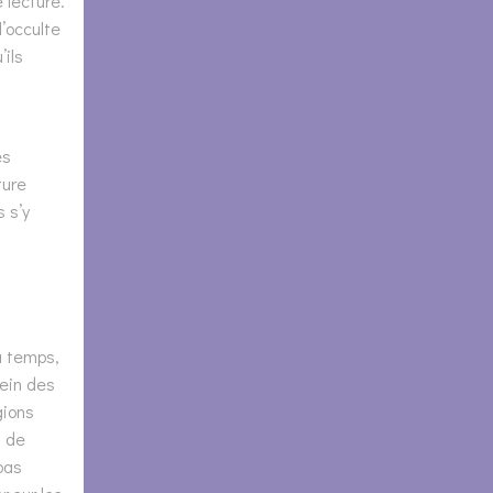
 lecture.
l’occulte
ils
es
ture
 s’y
u temps,
sein des
gions
u de
 pas