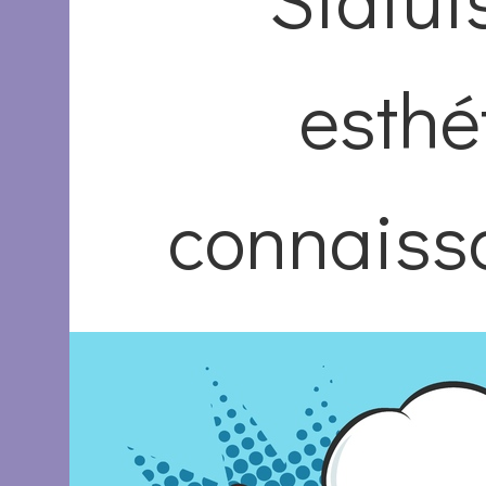
esthé
connaiss