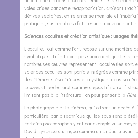
anodin que certains courants féministes se réclament 
voies prises par cette réappropriation, croisant tradi
dérives sectaires, entre emprise mentale et impérial
pratiques, susceptibles d’attirer une mouvance anti-s
Sciences occultes et création artistique : usages t
L’occulte, tout comme l’art, repose sur une manière d
symbolique. Il n’est donc pas surprenant que les scie
nombreuses œuvres représentent l’occulte (les sorciè
sciences occultes sont parfois intégrées comme princ
des éléments ésotériques et mystiques dans son écrit
croisés
, utilise le tarot comme dispositif narratif str
limitent pas à la littérature : on peut penser à la
Flûte
La photographie et le cinéma, qui offrent un accès à l
particulière, car la technique qui les sous-tend a été 
certains photographes y ont par exemple vu un moyen
David Lynch se distingue comme un cinéaste ayant expl