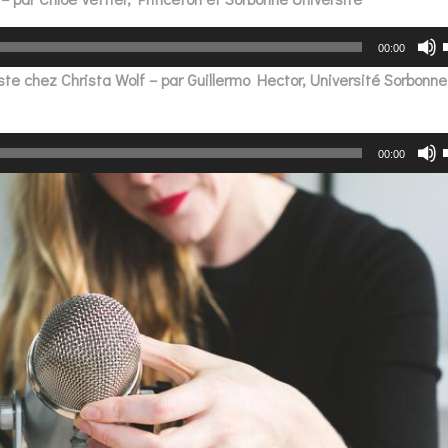
Lecteur
00:00
audio
 reste chez Christa Wolf – par Guillermo Hector, Université Sorbonne
Lecteur
00:00
audio