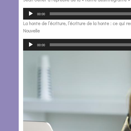
00:00
La honte de l’écriture, l’écriture de la honte : ce qui
Nouvelle
00:00