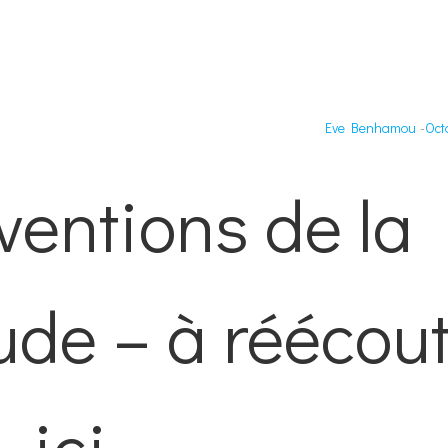
Eve Benhamou
-
Oct
ventions de la
ude – à réécou
ici