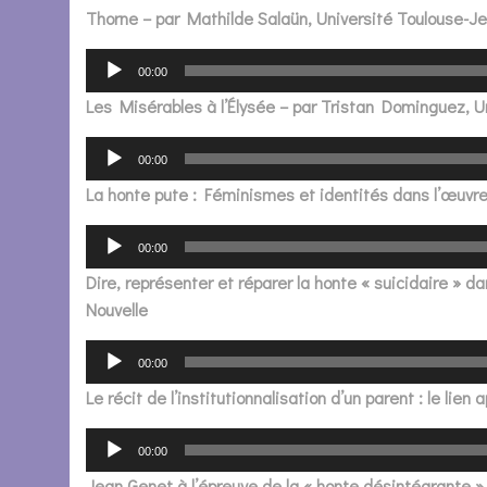
Thorne – par Mathilde Salaün, Université Toulouse-J
00:00
Les Misérables à l’Élysée – par Tristan Dominguez, 
00:00
La honte pute : Féminismes et identités dans l’œuvre
00:00
Dire, représenter et réparer la honte « suicidaire » 
Nouvelle
00:00
Le récit de l’institutionnalisation d’un parent : le lie
00:00
Jean Genet à l’épreuve de la « honte désintégrante » 