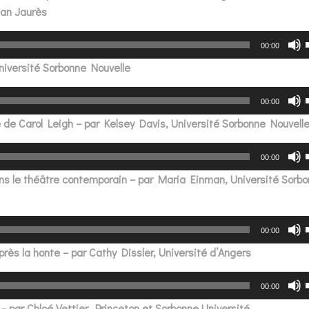
ean Jaurès
Lecteur
00:00
audio
Université Sorbonne Nouvelle
Lecteur
00:00
audio
 de Carol Leigh – par Kelsey Davis, Université Sorbonne Nouvell
Lecteur
00:00
audio
dans le théâtre contemporain – par Maria Einman, Université Sorb
Lecteur
00:00
audio
n après la honte – par Cathy Dissler, Université d’Angers
Lecteur
00:00
audio
– par Chloé Vettier, Princeton et Sorbonne Université