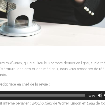
raits-d’Union, qui a eu lieu le 3 octobre dernier en ligne, sur le t
 littérature, des arts et des médias », nous vous proposons de ré
ants.
-rédactrice en chef de la revue :
Lecteur
00:00
audio
it interne péruvien :
¡Pacha tikra!
de Walter Lingán et
Cirila
de Ca