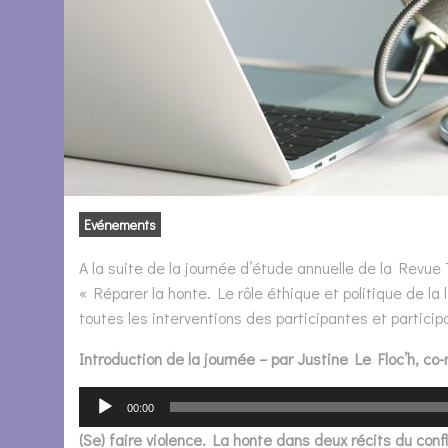
Evénements
A la suite de la journée d’étude annuelle de la Revue T
« Réparer la honte. Le rôle éthique et politique de la
toutes les interventions des participantes et particip
Introduction de la journée – par Justine Le Floc’h, co
00:00
(Se) faire violence. La honte dans deux récits du confl