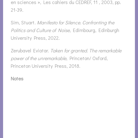
en sciences », Les cahiers du CEDREF, 11 , 2003, pp.
21-39.
Sim, Stuart.
Manifesto for Silence. Confronting the
Politics and Culture of Noise
, Edimbourg, Edinburgh
University Press, 2022.
Zerubavel Eviatar.
Taken for granted. The remarkable
power of the unremarkable
, Princeton/ Oxford,
Princeton University Press, 2018.
Notes
[1] Alain Corbin,
Histoire du silence. De La Renaissance
à nos jours
, Paris, Albin-Michel, 2016.
[2]
Ibid
., pp. 10-11.
[3] David Le Breton (1999), « Anthropologie du
silence »,
Théologiques
, 7(2), pp. 11–28.