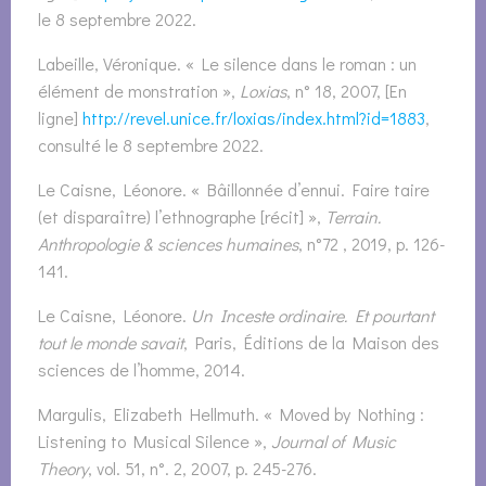
le 8 septembre 2022.
Labeille, Véronique. « Le silence dans le roman : un
élément de monstration »,
Loxias
, n° 18, 2007, [En
ligne]
http://revel.unice.fr/loxias/index.html?id=1883
,
consulté le 8 septembre 2022.
Le Caisne, Léonore. « Bâillonnée d’ennui. Faire taire
(et disparaître) l’ethnographe [récit] »,
Terrain.
Anthropologie & sciences humaines
, n°72 , 2019, p. 126-
141.
Le Caisne, Léonore.
Un Inceste ordinaire. Et pourtant
tout le monde savait
, Paris, Éditions de la Maison des
sciences de l’homme, 2014.
Margulis, Elizabeth Hellmuth. « Moved by Nothing :
Listening to Musical Silence »,
Journal of Music
Theory
, vol. 51, n°. 2, 2007, p. 245-276.