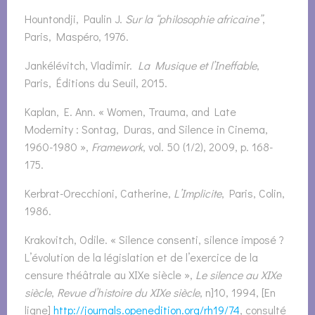
Hountondji, Paulin J.
Sur la “philosophie africaine”
,
Paris, Maspéro, 1976.
Jankélévitch, Vladimir.
La Musique et l’Ineffable
,
Paris, Éditions du Seuil, 2015.
Kaplan, E. Ann. « Women, Trauma, and Late
Modernity : Sontag, Duras, and Silence in Cinema,
1960-1980 »,
Framework
, vol. 50 (1/2), 2009, p. 168-
175.
Kerbrat-Orecchioni, Catherine,
L’Implicite
, Paris, Colin,
1986.
Krakovitch, Odile. « Silence consenti, silence imposé ?
L’évolution de la législation et de l’exercice de la
censure théâtrale au XIXe siècle »,
Le silence au XIXe
siècle
,
Revue d’histoire du XIXe siècle
, n]10, 1994, [En
ligne]
http://journals.openedition.org/rh19/74
, consulté