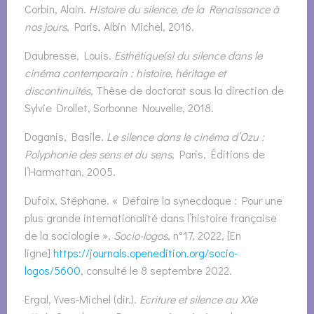
Corbin, Alain.
Histoire du silence, de la Renaissance à
nos jours
, Paris, Albin Michel, 2016.
Daubresse, Louis.
Esthétique(s) du silence dans le
cinéma contemporain : histoire, héritage et
discontinuités
, Thèse de doctorat sous la direction de
Sylvie Drollet, Sorbonne Nouvelle, 2018.
Doganis, Basile.
Le silence dans le cinéma d’Ozu :
Polyphonie des sens et du sens
, Paris, Éditions de
l’Harmattan, 2005.
Dufoix, Stéphane. « Défaire la synecdoque : Pour une
plus grande internationalité dans l’histoire française
de la sociologie »,
Socio-logos
, n°17, 2022, [En
ligne]
https://journals.openedition.org/socio-
logos/5600
, consulté le 8 septembre 2022.
Ergal, Yves-Michel (dir.).
Ecriture et silence au XXe