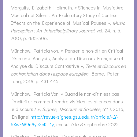
Margulis, Elizabeth Hellmuth. « Silences in Music Are
Musical not Silent : An Exploratory Study of Context
Effects on the Experience of Musical Pauses »,
Music
Perception : An Interdisciplinary Journal
, vol. 24, n. 5,
2007, p. 485-506.
Münchow, Patricia von, « Penser le non-dit en Critical
Discourse Analysis, Analyse du Discours Française et
Analyse du Discours Contrastive »,
Texte et discours en
confrontation dans l’espace européen
, Berne, Peter
Lang, 2018, p. 431-445.
Münchow, Patricia Von. « Quand le non-dit n’est pas
l’implicite : comment rendre visibles les silences dans
le discours ? »,
Signes, Discours et Sociétés,
n°17, 2016,
[En ligne]
http://revue-signes.gsu.edu.tr/article/-LY-
6XwEW9n8ye3pKT1y
, consulté le 8 septembre 2022.
Münchow, Patricia Von. L’analyse du discours