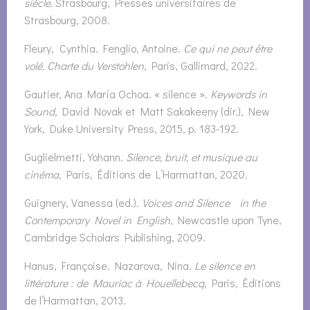
siècle.
Strasbourg, Presses universitaires de
Strasbourg, 2008.
Fleury, Cynthia. Fenglio, Antoine.
Ce qui ne peut être
volé. Charte du Verstohlen
, Paris, Gallimard, 2022.
Gautier, Ana María Ochoa. « silence ».
Keywords in
Sound
, David Novak et Matt Sakakeeny (dir.), New
York, Duke University Press, 2015, p. 183-192.
Guglielmetti, Yohann.
Silence, bruit, et musique au
cinéma
, Paris, Éditions de L’Harmattan, 2020.
Guignery, Vanessa (ed.).
Voices and Silence in the
Contemporary Novel in English
, Newcastle upon Tyne,
Cambridge Scholars Publishing, 2009.
Hanus, Françoise. Nazarova, Nina.
Le silence en
littérature : de Mauriac à Houellebecq
, Paris, Éditions
de l’Harmattan, 2013.