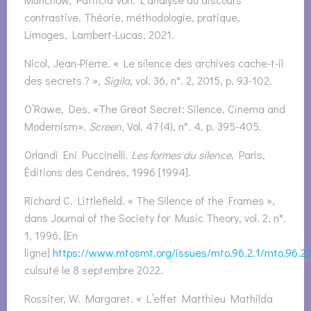
contrastive. Théorie, méthodologie, pratique,
Limoges, Lambert-Lucas, 2021.
Nicol, Jean-Pierre. « Le silence des archives cache-t-il
des secrets ? »,
Sigila
, vol. 36, n°. 2, 2015, p. 93-102.
O’Rawe, Des. «The Great Secret: Silence, Cinema and
Modernism».
Screen
, Vol. 47 (4), n°. 4, p. 395-405.
Orlandi Eni Puccinelli.
Les formes du silence
, Paris,
Éditions des Cendres, 1996 [1994].
Richard C. Littlefield. « The Silence of the Frames »,
dans Journal of the Society for Music Theory, vol. 2, n°.
1, 1996, [En
ligne]
https://www.mtosmt.org/issues/mto.96.2.1/mto.96.2.1.l
culsuté le 8 septembre 2022.
Rossiter, W. Margaret. « L’effet Matthieu Mathilda